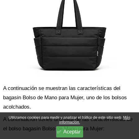
A continuación se muestran las características del
bagasin Bolso de Mano para Mujer, uno de los bolsos
acolchados.
Utilizamos cookies para medir y analizar el tráfico de este sitio web.
Más
A continuación tienes una lista de las características de
información.
el bolso bagasin Bolso de Mano para Mujer:
Aceptar