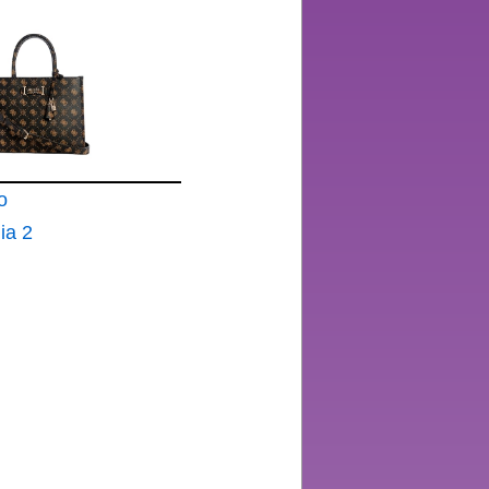
o
ia 2
 Tote
o Logo
ro