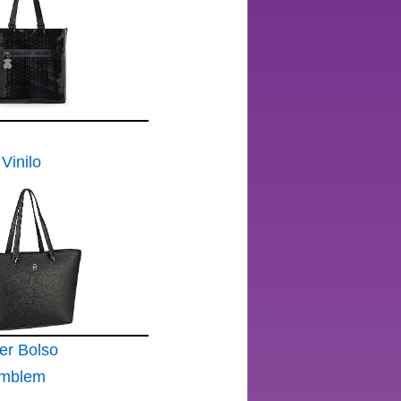
Vinilo
n
rol
er Bolso
Emblem