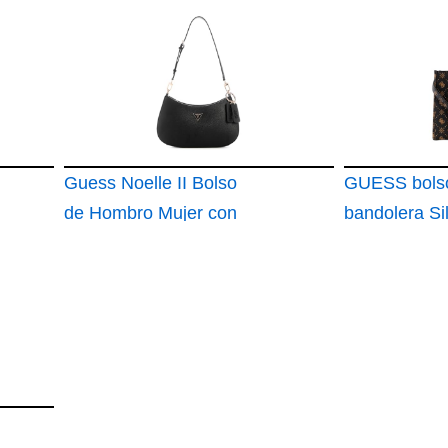
mediano Jet Set
grande
Guess Noelle II Bolso
GUESS bols
de Hombro Mujer con
bandolera Sil
Cremallera
Compartment
Bag Espress
marrón oscu