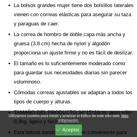
La bolsos grandes mujer tiene dos bolsillos laterales
vienen con correas elásticas para asegurar su taza
y paraguas de caer.
La correa de hombro de doble capa más ancha y
gruesa (3,8 cm) hecha de nylon y algodón
proporciona un ajuste firme y no es fácil de deslizar.
El tamaño es lo suficientemente moderado como
para guardar sus necesidades diarias sin parecer
voluminoso.
Cómodas correas ajustables se adaptan a todos los
tipos de cuerpo y alturas.
TAMAÑO DEL PRODUCTO 34*15*24cm, peso sólo
Utilizamos cookies para medir y analizar el tráfico de este sitio web.
Más
información.
0,3kg, ligero y fácil de llevar.
Aceptar
Esta bolsos bandolera mujer es conveniente para