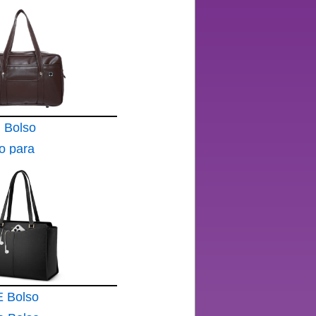
Bolso
ro para
 Bolso