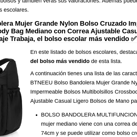
bolsos y también verás sus valoraciones. Además puede
s escolares.
era Mujer Grande Nylon Bolso Cruzado Im
body Bag Mediano con Correa Ajustable Casu
je Trabaja, el bolso escolar más vendido ✅
En este listado de bolsos escolares, destaca
del bolso más vendido
de esta lista.
A continuación tienes una lista de las caract
BTNEEU Bolso Bandolera Mujer Grande Ny
Impermeable Bolsos Multibolsillos Crossb
Ajustable Casual Ligero Bolsos de Mano pa
BOLSO BANDOLERA MULTIFUNCIONAL 
mujer mediano viene con una correa de
74cm y se puede utilizar como bolso c