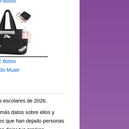
e Bolso
 para
Pulgadas
Cuero
allera
ior para
jes
 Bolso
ina
do Mujer
s escolares de 2026.
más datos sobre ellos y
ones que han dejado personas