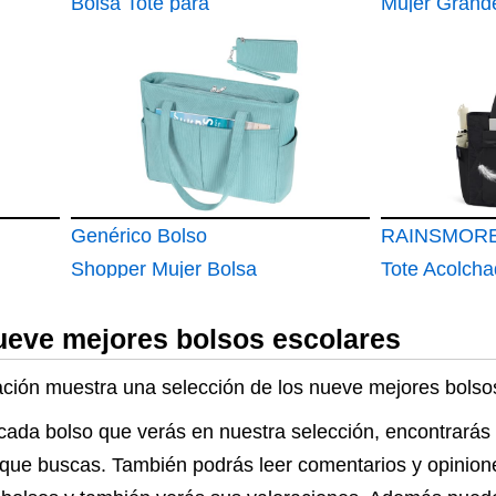
Bolsa Tote para
Mujer Grand
Mujeres Bolso
Universidad
Hombro
Impermeable
Multifuncional para
Portátil 14 
Mujer de 14 Pulgadas
Bolsos Tote 
Bolsa Tote Ligera
PU con Crem
para Negocios
Bolsillo Inter
Genérico Bolso
Compras Via
RAINSMORE
Shopper Mujer Bolsa
Colegio Ofic
Tote Acolcha
Tote Bag con
ueve mejores bolsos escolares
Cremallera Grande
Bolsa de Mano Bolso
uación muestra una selección de los nueve mejores bolso
de Ordenador Portatil
cada bolso que verás en nuestra selección, encontrarás 
con Compartimento
os que buscas. También podrás leer comentarios y opini