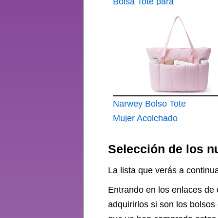
Ligero Bolsos de
Bolsa Tote para
Mano para Escuela
Mujeres Bolso
Viaje Trabaja
Hombro
Multifuncional para
Mujer de 14 Pulgadas
Bolsa Tote Ligera
para Negocios
Narwey Bolso Tote
Mujer Acolchado
Grande
Selección de los n
La lista que verás a contin
Entrando en los enlaces de 
adquirirlos si son los bols