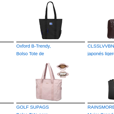
Oxford B-Trendy,
CLSSLVVBN 
Bolso Tote de
japonés lige
Hombro o Bandolera
uniforme de
estudiante
GOLF SUPAGS
RAINSMORE