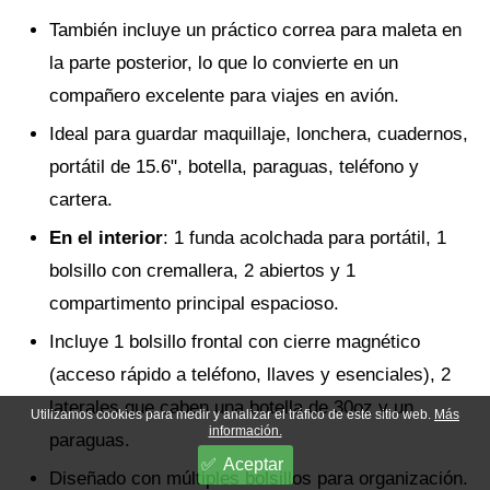
También incluye un práctico correa para maleta en
la parte posterior, lo que lo convierte en un
compañero excelente para viajes en avión.
Ideal para guardar maquillaje, lonchera, cuadernos,
portátil de 15.6", botella, paraguas, teléfono y
cartera.
En el interior
: 1 funda acolchada para portátil, 1
bolsillo con cremallera, 2 abiertos y 1
compartimento principal espacioso.
Incluye 1 bolsillo frontal con cierre magnético
(acceso rápido a teléfono, llaves y esenciales), 2
laterales que caben una botella de 30oz y un
Utilizamos cookies para medir y analizar el tráfico de este sitio web.
Más
información.
paraguas.
Aceptar
Diseñado con múltiples bolsillos para organización.