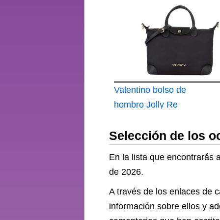
hombro Regina Re
Shopping Bag Moro
Valentino bolso de
hombro Jolly Re
Handbag Nero negro
Selección de los o
En la lista que encontrarás
de 2026.
A través de los enlaces de c
información sobre ellos y ad