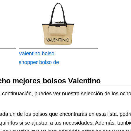
Cipria
Camera Bag
marrón claro
Valentino bolso
shopper bolso de
hombro Maiam
cho mejores bolsos Valentino
Shopping Bag
Naturale
 a continuación, puedes ver nuestra selección de los och
ada un de los bolsos que encontrarás en esta lista, podr
quirirlos si se ajustan a tus necesidades. Además, tambi