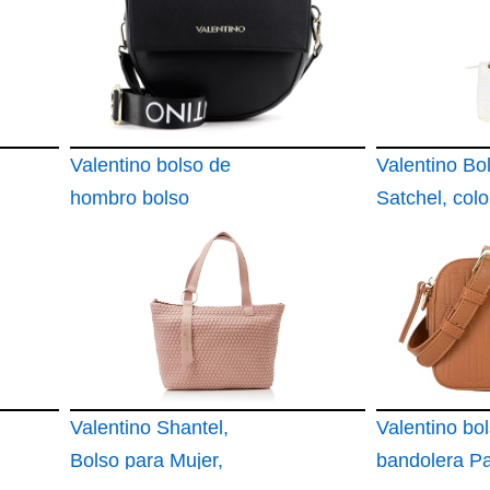
Valentino bolso de
Valentino Bo
hombro bolso
Satchel, colo
bandolera Bigs
Bianco
Satchel Nero negro
Valentino Shantel,
Valentino bo
Bolso para Mujer,
bandolera P