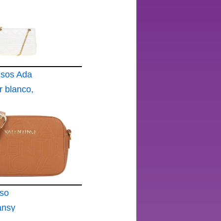
lsos Ada
r blanco,
lso
ansy